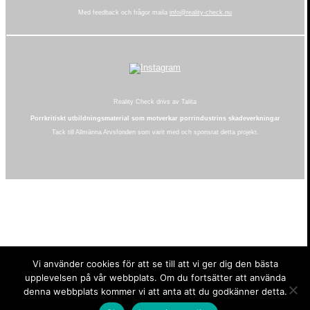
Med feedback och frågor maila
info@reality-check.nu
Reality Check drivs av Talita
Porrkritiskt utbildningsmaterial som motverkar porrindustrins skadeverkningar
Tack till Allmänna Arvsfonden som varit med och sponsrat detta projekt.
Vi använder cookies för att se till att vi ger dig den bästa
upplevelsen på vår webbplats. Om du fortsätter att använda
denna webbplats kommer vi att anta att du godkänner detta.