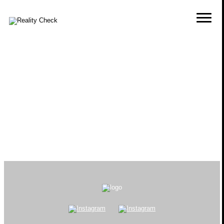
För att återställa ditt lösenord, ange din e-
postadress eller användarnamn nedan.