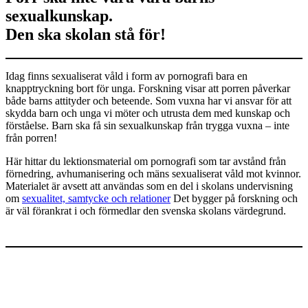
sexualkunskap.
Den ska skolan stå för!
Idag finns sexualiserat våld i form av pornografi bara en
knapptryckning bort för unga. Forskning visar att porren påverkar
både barns attityder och beteende. Som vuxna har vi ansvar för att
skydda barn och unga vi möter och utrusta dem med kunskap och
förståelse. Barn ska få sin sexualkunskap från trygga vuxna – inte
från porren!
Här hittar du lektionsmaterial om pornografi som tar avstånd från
förnedring, avhumanisering och mäns sexualiserat våld mot kvinnor.
Materialet är avsett att användas som en del i skolans undervisning
om
sexualitet, samtycke och relationer
Det bygger på forskning och
är väl förankrat i och förmedlar den svenska skolans värdegrund.