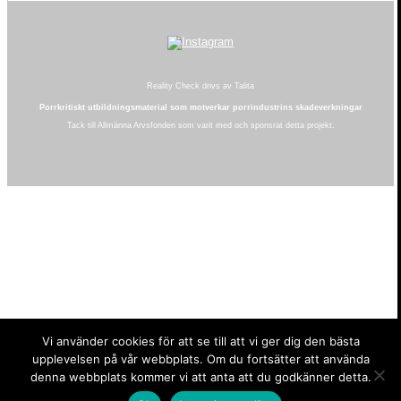
Reality Check drivs av Talita
Porrkritiskt utbildningsmaterial som motverkar porrindustrins skadeverkningar
Tack till Allmänna Arvsfonden som varit med och sponsrat detta projekt.
Vi använder cookies för att se till att vi ger dig den bästa
upplevelsen på vår webbplats. Om du fortsätter att använda
denna webbplats kommer vi att anta att du godkänner detta.