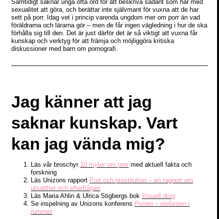
Samtidigt saknar unga ofta ord för att beskriva sådant som har med
sexualitet att göra, och berättar inte självmant för vuxna att de har
sett på porr. Idag vet i princip varenda ungdom mer om porr än vad
föräldrarna och lärarna gör – men de får ingen vägledning i hur de ska
förhålla sig till den. Det är just därför det är så viktigt att vuxna får
kunskap och verktyg för att främja och möjliggöra kritiska
diskussioner med barn om pornografi.
Jag känner att jag
saknar kunskap. Vart
kan jag vända mig?
Läs vår broschyr
10 myter om porr
med aktuell fakta och
forskning
Läs Unizons rapport
Porr och prostitution – en rapport om
utsatthet och efterfrågan
Läs Maria Ahlin & Ulrica Stigbergs bok
Visuell drog
Se inspelning av Unizons konferens
Porren – elefanten i
rummet