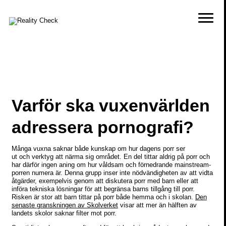
Varför ska vuxenvärlden
adressera pornografi?
Många vuxna saknar både kunskap om hur dagens porr ser
ut och verktyg att närma sig området. En del tittar aldrig på porr och
har därför ingen aning om hur våldsam och förnedrande mainstream-
porren numera är. Denna grupp inser inte nödvändigheten av att vidta
åtgärder, exempelvis genom att diskutera porr med barn eller att
införa tekniska lösningar för att begränsa barns tillgång till porr.
Risken är stor att barn tittar på porr både hemma och i skolan.
Den
senaste granskningen av Skolverket
visar att mer än hälften av
landets skolor saknar filter mot porr.