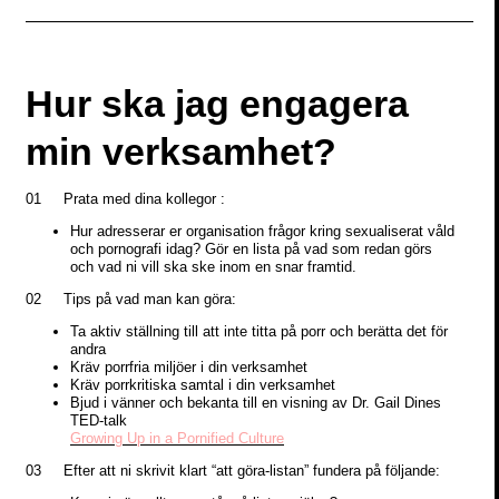
Hur ska jag engagera
min verksamhet?
01 Prata med dina kollegor :
Hur adresserar er organisation frågor kring sexualiserat våld
och pornografi idag? Gör en lista på vad som redan görs
och vad ni vill ska ske inom en snar framtid.
02 Tips på vad man kan göra:
Ta aktiv ställning till att inte titta på porr och berätta det för
andra
Kräv porrfria miljöer i din verksamhet
Kräv porrkritiska samtal i din verksamhet
Bjud i vänner och bekanta till en visning av Dr. Gail Dines
TED-talk
Growing Up in a Pornified Culture
03 Efter att ni skrivit klart “att göra-listan” fundera på följande: