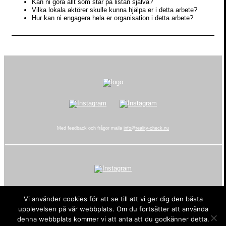
Kan ni göra allt som står på listan själva?
Vilka lokala aktörer skulle kunna hjälpa er i detta arbete?
Hur kan ni engagera hela er organisation i detta arbete?
Med feedback och frågor maila
info@reality-check.nu
Reality Check drivs av Talita
Vi använder cookies för att se till att vi ger dig den bästa
Porrkritiskt utbildningsmaterial som motverkar porrindustrins skadeverkningar
upplevelsen på vår webbplats. Om du fortsätter att använda
Tack till Allmänna Arvsfonden som varit med och sponsrat detta projekt.
denna webbplats kommer vi att anta att du godkänner detta.