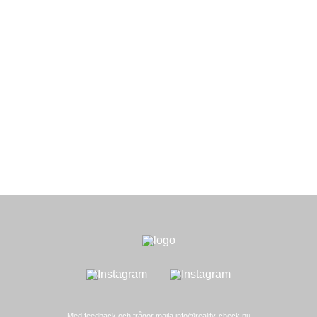
Med feedback och frågor maila
info@reality-check.nu