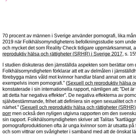
70 procent av männen i Sverige använder pornografi, lika mång
2019 när Folkhälsomyndighetens befolkningsstudie som undersö
och mycket det som Reality Check tidigare uppmärksammat, att p
reproduktiv hälsa och rättigheter (SRHR) i Sverige 2017
, s. 1
I studien diskuteras den jämställda aspekten som berättar om det
Folkhälsomyndigheten förklarar att ett av delmålen i jämställdhe
förebygga mäns våld mot kvinnor handlar bland annat om att i
exempelvis inom pornografi.” (
Sexuell och reproduktiv hälsa o
konstaterade i sin internationella rapport, nämligen att: ”Det ä
att detta har negativa effekter”. De negativa effekterna av porno
självbestämmande, frihet att definiera sin egen sexualitet och 
närhet.” (
Sexuell och reproduktiv hälsa och rättigheter (SRHR)
porr
men också den nyligen utgivna rapporten om den svenska
sin rapport. Folkhälsomyndigheten skriver att Talitas ”kartlägg
pornografiproduktionen ofta är unga kvinnor som är utsatta på f
och som vittnar om svårigheter i samband med att de önskat