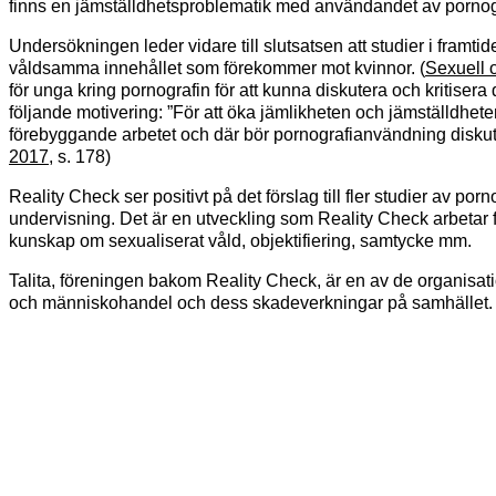
finns en jämställdhetsproblematik med användandet av pornog
Undersökningen leder vidare till slutsatsen att studier i fra
våldsamma innehållet som förekommer mot kvinnor. (
Sexuell 
för unga kring pornografin för att kunna diskutera och kritiser
följande motivering: ”För att öka jämlikheten och jämställdhete
förebyggande arbetet och där bör pornografianvändning diskut
2017
, s. 178)
Reality Check ser positivt på det förslag till fler studier av 
undervisning. Det är en utveckling som Reality Check arbetar fö
kunskap om sexualiserat våld, objektifiering, samtycke mm.
Talita, föreningen bakom Reality Check, är en av de organisatio
och människohandel och dess skadeverkningar på samhället. Vi 