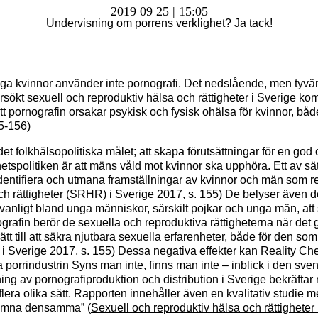
2019 09 25 | 15:05
Undervisning om porrens verklighet? Ja tack!
a kvinnor använder inte pornografi. Det nedslående, men tyvärr i
kt sexuell och reproduktiv hälsa och rättigheter i Sverige kom
ornografin orsakar psykisk och fysisk ohälsa för kvinnor, både f
55-156)
 folkhälsopolitiska målet; att skapa förutsättningar för en god o
tspolitiken är att mäns våld mot kvinnor ska upphöra. Ett av sätt
dentifiera och utmana framställningar av kvinnor och män som r
ch rättigheter (SRHR) i Sverige 2017
, s. 155) De belyser även
r vanligt bland unga människor, särskilt pojkar och unga män, att 
grafin berör de sexuella och reproduktiva rättigheterna när det gä
rätt till att säkra njutbara sexuella erfarenheter, både för den 
 i Sverige 2017
, s. 155) Dessa negativa effekter kan Reality Chec
 porrindustrin
Syns man inte, finns man inte – inblick i den sve
ning av pornografiproduktion och distribution i Sverige bekräftar 
lera olika sätt. Rapporten innehåller även en kvalitativ studie 
 lämna densamma” (
Sexuell och reproduktiv hälsa och rättighete