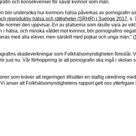
rafin och konsekvenser för såväl kvinnor som män.
mtiden bör undersöka hur kvinnors hälsa påverkas av pornografin
och reproduktiv hälsa och rättigheter (SRHR) i Sverige 2017
, s.
a de normer den uppvisar. En av platserna som skulle vara av vikt
n i hälsa, och minska våldet mot kvinnor, bör pornografins negat
eras med alla elever, men särskilt med pojkar och unga män.” (
pornografins skadeverkningar som Folkhälsomyndigheten föreslår. V
r just nu. Vår förhoppning är att pornografin ska ingå i skolan so
ner som kräver att regeringen tillsätter en statlig utredning med
anser att Folkhälsomyndighetens rapport gett oss ytterligare b