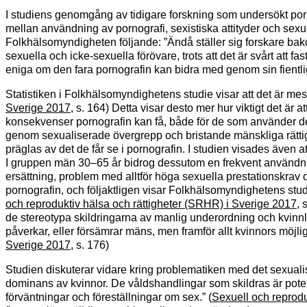
I studiens genomgång av tidigare forskning som undersökt po
mellan användning av pornografi, sexistiska attityder och sexu
Folkhälsomyndigheten följande: ”Ändå ställer sig forskare bakom
sexuella och icke-sexuella förövare, trots att det är svårt att f
eniga om den fara pornografin kan bidra med genom sin fientliga 
Statistiken i Folkhälsomyndighetens studie visar att det är mest
Sverige 2017
, s. 164) Detta visar desto mer hur viktigt det är 
konsekvenser pornografin kan få, både för de som använder den
genom sexualiserade övergrepp och bristande mänskliga rättighe
präglas av det de får se i pornografin. I studien visades äve
I gruppen män 30–65 år bidrog dessutom en frekvent användning 
ersättning, problem med alltför höga sexuella prestationskrav
pornografin, och följaktligen visar Folkhälsomyndighetens studi
och reproduktiv hälsa och rättigheter (SRHR) i Sverige 2017
, 
de stereotypa skildringarna av manlig underordning och kvinnlig 
påverkar, eller försämrar mäns, men framför allt kvinnors möjligh
Sverige 2017
, s. 176)
Studien diskuterar vidare kring problematiken med det sexuali
dominans av kvinnor. De våldshandlingar som skildras är poten
förväntningar och föreställningar om sex.” (
Sexuell och reprodu