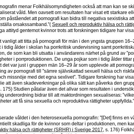
rnografin menar Folkhälsomyndigheten också att man kan se ski
aliserat våld. Men oavsett om resultaten har visat ett starkare 
 påståendet att pornografi kan bidra till negativa sexistiska at
astställa orsakssamband.”(
Sexuell och reproduktiv hälsa och rätt
attityd gentemot kvinnor trots att forskningen tidigare har visat 
 vanligt att titta på pornografi för män i den yngsta gruppen 16–2
att i tidig ålder i skolan ha porrkritisk undervisning samt porrkri
, de som kan bli utsatta i användarens närhet på grund av ”por
ter i porrproduktionen. De unga pojkar som i tidig ålder tittar
n att det var just i gruppen män 16–29 år som upplevde att porno
av pornografi till ”sämre självskattad sexuell hälsa och riskfa
 och missnöje med det egna sexlivet”. Tidigare forskning har vi
e att även skadeverkningar på olika sätt kan påverka den grupp a
s. 175) Studien påtalar även det allvar som resultaten i undersök
underordning bidrar till att maktordningen sexualiseras: ”vilket 
eter att få sina sexuella och reproduktiva rättigheter uppfyllda.”
serade våldet i den heterosexuella pornografin: ”[Det] finns en
tiellt skadliga för de kvinnor som deltar i produktionen, men k
ktiv hälsa och rättigheter (SRHR) i Sverige 2017
, s. 176) Folk