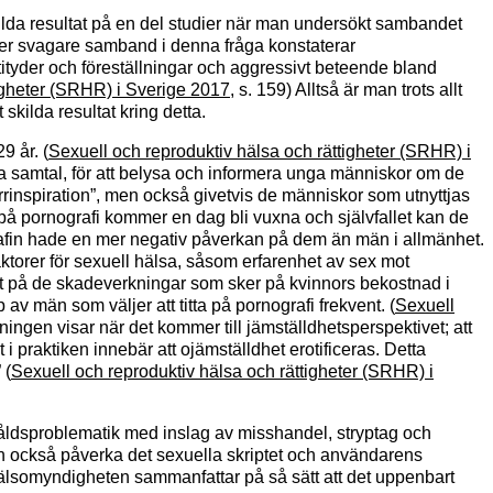
lda resultat på en del studier när man undersökt sambandet
eller svagare samband i denna fråga konstaterar
tityder och föreställningar och aggressivt beteende bland
igheter (SRHR) i Sverige 2017
, s. 159) Alltså är man trots allt
skilda resultat kring detta.
9 år. (
Sexuell och reproduktiv hälsa och rättigheter (SRHR) i
tiska samtal, för att belysa och informera unga människor om de
rinspiration”, men också givetvis de människor som utnyttjas
 på pornografi kommer en dag bli vuxna och självfallet kan de
grafin hade en mer negativ påverkan på dem än män i allmänhet.
ktorer för sexuell hälsa, såsom erfarenhet av sex mot
sat på de skadeverkningar som sker på kvinnors bekostnad i
v män som väljer att titta på pornografi frekvent. (
Sexuell
ningen visar när det kommer till jämställdhetsperspektivet; att
i praktiken innebär att ojämställdhet erotificeras. Detta
 (
Sexuell och reproduktiv hälsa och rättigheter (SRHR) i
 våldsproblematik med inslag av misshandel, stryptag och
an också påverka det sexuella skriptet och användarens
hälsomyndigheten sammanfattar på så sätt att det uppenbart