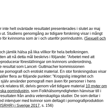
nte helt oväntade resultatet presenterades i slutet av maj
 ut. Studiens genomgång av tidigare forskning visar i mångt
ör kvinnorna som är i och utanför porrindustrin. (
Sexuell och
ch jämlik hälsa på lika villkor för hela befolkningen.
en att nå detta mål beskrivs i följande: ”Arbetet med att
eproducerar föreställningar om kvinnors underordning,
 de resultat som Lancet- Guttmacher kommissionen
se pornografi och erotiskt material. En stor forskningsbas visar
ller flera av följande punkter: ”Kroppslig integritet och
som själv använder pornografi men även för personer i hens
k relatera till, delvis genom vårt tidigare material
10 myter om
nska porrindustrin
, som Folkhälsomyndigheten hänvisar till i
resultaten från andra vetenskapliga studier. De som deltar i
med intervjuer med kvinnor som deltagit i pornografiproduktion
r (SRHR) i Sverige 2017
, s. 156)