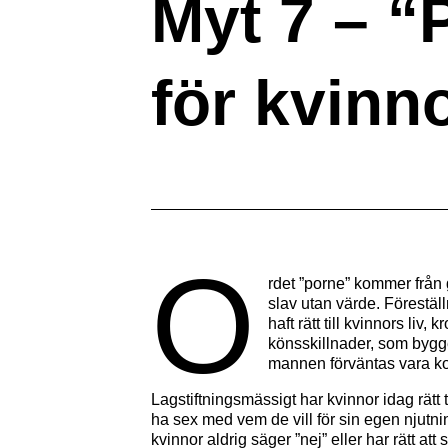
Myt 7 – “P
för kvinn
O
rdet ”porne” kommer från 
slav utan värde. Förestä
haft rätt till kvinnors li
könsskillnader, som bygg
mannen förväntas vara ko
Lagstiftningsmässigt har kvinnor idag rätt 
ha sex med vem de vill för sin egen njutnin
kvinnor aldrig säger ”nej” eller har rätt a