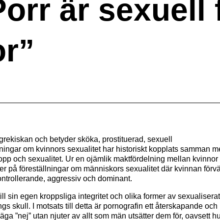
orr är sexuell 
or”
grekiskan och betyder sköka, prostituerad, sexuell
llningar om kvinnors sexualitet har historiskt kopplats samman
v, kropp och sexualitet. Ur en ojämlik maktfördelning mellan kvinn
er på föreställningar om människors sexualitet där kvinnan för
ntrollerande, aggressiv och dominant.
till sin egen kroppsliga integritet och olika former av sexualiser
gs skull. I motsats till detta är pornografin ett återskapande oc
tt säga ”nej” utan njuter av allt som män utsätter dem för, oavset