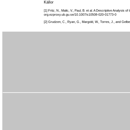
Källor
[1] Fritz, N., Malic, V., Paul, B. et al. A Descriptive Analys
org.ezproxy.ub.gu.se/10.1007/s10508-020-01773-0
[2] Grudzen, C., Ryan, G., Margold, W., Torres, J., and Gelbe