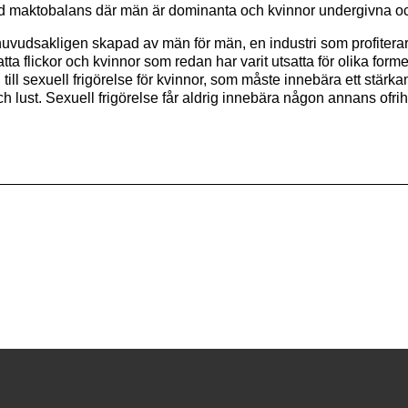
ad maktobalans där män är dominanta och kvinnor undergivna oc
 huvudsakligen skapad av män för män, en industri som profiterar
 flickor och kvinnor som redan har varit utsatta för olika former
 till sexuell frigörelse för kvinnor, som måste innebära ett stärk
och lust. Sexuell frigörelse får aldrig innebära någon annans ofrih