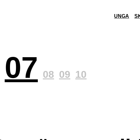
UNGA
S
07
08
09
10