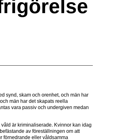
frigörelse
 med synd, skam och orenhet, och män har
or och män har det skapats reella
väntas vara passiv och undergiven medan
at våld är kriminaliserade. Kvinnor kan idag
h befästande av föreställningen om att
t hur förnedrande eller våldsamma