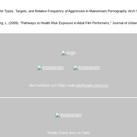
is of the Types, Targets, and Relative Frequency of Aggression in Mainstream Pornography. Arc
rg, L. (2009). ”Pathways to Health Risk Exposure in Adult Film Performers,” Journal of Urban 
Med feedback och frågor maila
info@reality-check.nu
Reality Check drivs av Talita