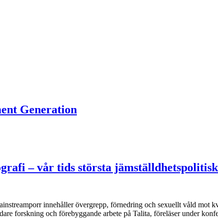
ment Generation
fi – vår tids största jämställdhetspoliti
 mainstreamporr innehåller övergrepp, förnedring och sexuellt våld mot kv
are forskning och förebyggande arbete på Talita, föreläser under konf